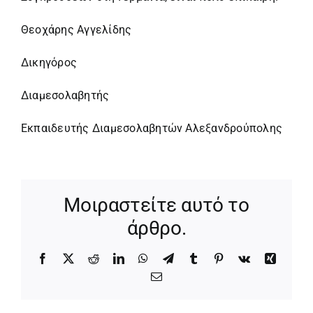
Θεοχάρης Αγγελίδης
Δικηγόρος
Διαμεσολαβητής
Εκπαιδευτής Διαμεσολαβητών Αλεξανδρούπολης
Μοιραστείτε αυτό το
άρθρο.
Facebook
X
Reddit
LinkedIn
WhatsApp
Telegram
Tumblr
Pinterest
Vk
Xing
Email