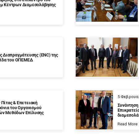
υμ Κέντρων Διαμεσολάβησης
ς Διαπραγμάτευσης (ENC) της
γίδα του ΟΠΕΜΕΔ
5 Φεβρουα
 Πίτας & Επετειακή
Συνάντηση
ρόνια του Οργανισμού
Επικρατεία
ών Μεθόδων Επίλυσης
διαμεσολάβ
Read More