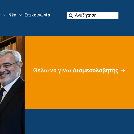
Αναζήτηση
ς
Νέα
Επικοινωνία
για:
Θέλω να γίνω
Διαμεσολαβητής
arrow_forward