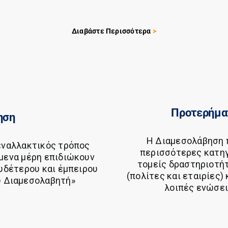
Διαβάστε Περισσότερα
>
Προτερήμα
ηση
Η Διαμεσολάβηση π
εναλλακτικός τρόπος
περισσότερες κατη
μενα μέρη επιδιώκουν
τομείς δραστηριοτήτ
ουδέτερου και έμπειρου
(πολίτες και εταιρίες)
υ Διαμεσολαβητή»
λοιπές ενώσεις