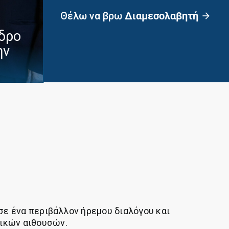
Θέλω να βρω
Διαμεσολαβητή
arrow_forward
δρο
ην
σε ένα περιβάλλον ήρεμου διαλόγου και
τικών αιθουσών.