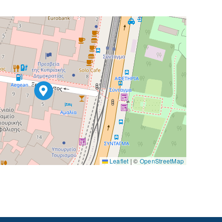
Leaflet
|
©
OpenStreetMap