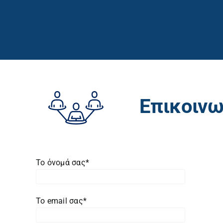
Μετάβαση
στο
περιεχόμενο
Επικοινω
Το όνομά σας*
Το email σας*