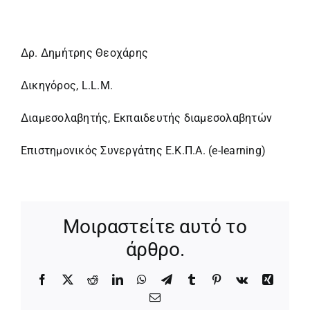
Δρ. Δημήτρης Θεοχάρης
Δικηγόρος, L.L.M.
Διαμεσολαβητής, Εκπαιδευτής διαμεσολαβητών
Επιστημονικός Συνεργάτης Ε.Κ.Π.Α. (e-learning)
Μοιραστείτε αυτό το
άρθρο.
Facebook
X
Reddit
LinkedIn
WhatsApp
Telegram
Tumblr
Pinterest
Vk
Xing
Email