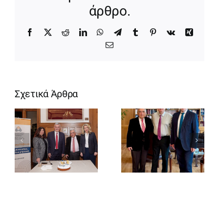
άρθρο.
Facebook
X
Reddit
LinkedIn
WhatsApp
Telegram
Tumblr
Pinterest
Vk
Xing
Email
Σχετικά Άρθρα