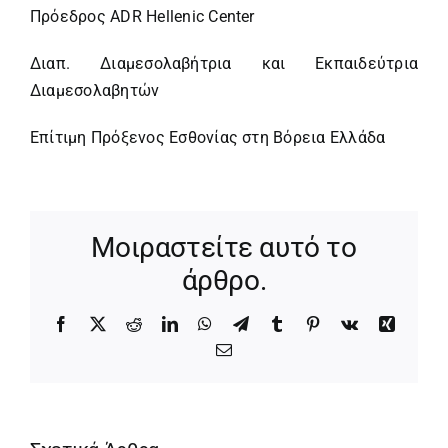
Πρόεδρος ADR Hellenic Center
Διαπ. Διαμεσολαβήτρια και Εκπαιδεύτρια
Διαμεσολαβητών
Eπίτιμη Πρόξενος Εσθονίας στη Βόρεια Ελλάδα
Μοιραστείτε αυτό το
άρθρο.
Facebook
X
Reddit
LinkedIn
WhatsApp
Telegram
Tumblr
Pinterest
Vk
Xing
Email