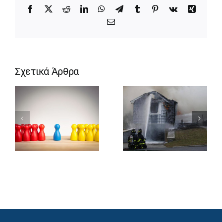
Facebook
X
Reddit
LinkedIn
WhatsApp
Telegram
Tumblr
Pinterest
Vk
Xing
Email
Σχετικά Άρθρα