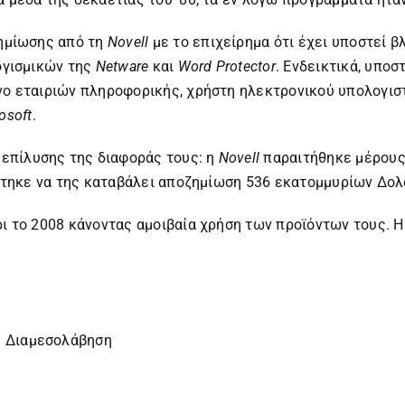
ημίωσης από τη
Novell
με το επιχείρημα ότι έχει υποστεί 
λογισμικών της
Netware
και
Word
Protector
. Ενδεικτικά, υποσ
ενο εταιριών πληροφορικής, χρήστη ηλεκτρονικού υπολογισ
osoft
.
επίλυσης της διαφοράς τους: η
Novell
παραιτήθηκε μέρους
τηκε να της καταβάλει αποζημίωση 536 εκατομμυρίων Δολ
ρι το 2008 κάνοντας αμοιβαία χρήση των προϊόντων τους. 
η Διαμεσολάβηση