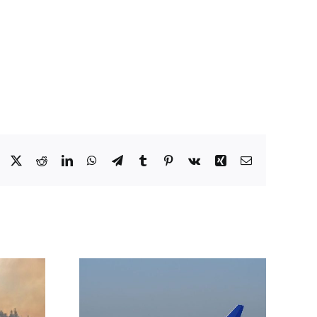
Facebook
X
Reddit
LinkedIn
WhatsApp
Telegram
Tumblr
Pinterest
Vk
Xing
Email