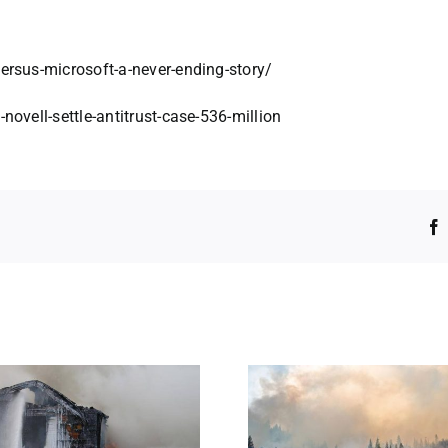
rsus-microsoft-a-never-ending-story/
ovell-settle-antitrust-case-536-million
.