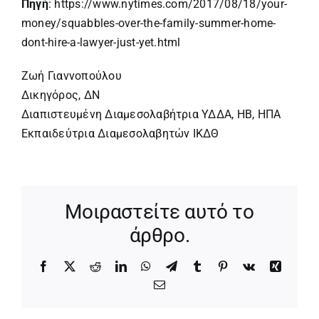
Πηγή
:
https://www.nytimes.com/2017/08/18/your-
money/squabbles-over-the-family-summer-home-
dont-hire-a-lawyer-just-yet.html
Ζωή Γιαννοπούλου
Δικηγόρος, ΔΝ
Διαπιστευμένη Διαμεσολαβήτρια ΥΔΔΑ, ΗΒ, ΗΠΑ
Εκπαιδεύτρια Διαμεσολαβητών ΙΚΔΘ
Μοιραστείτε αυτό το
άρθρο.
Facebook
X
Reddit
LinkedIn
WhatsApp
Telegram
Tumblr
Pinterest
Vk
Xing
Email