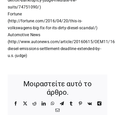
detroit-bankruptcy-judge-mediate-vw-
suits/74751090/)
Fortune
(http://fortune.com/2016/04/20/this-is-
volkswagens-big-fix-for-its-dirty-diesel-scandal/)
Automotive News
(http://www.autonews.com/article/20160615/OEM11/1
diesel-emissions-settlement-deadline-extended-by-
u.s.-judge)
Μοιραστείτε αυτό το
άρθρο.
Facebook
X
Reddit
LinkedIn
WhatsApp
Telegram
Tumblr
Pinterest
Vk
Xing
Email