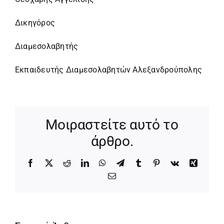
Δικηγόρος
Διαμεσολαβητής
Εκπαιδευτής Διαμεσολαβητών Αλεξανδρούπολης
Μοιραστείτε αυτό το
άρθρο.
Facebook
X
Reddit
LinkedIn
WhatsApp
Telegram
Tumblr
Pinterest
Vk
Xing
Email