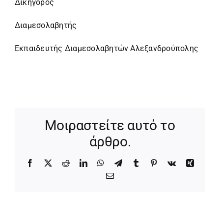
Δικηγόρος
Διαμεσολαβητής
Εκπαιδευτής Διαμεσολαβητών Αλεξανδρούπολης
Μοιραστείτε αυτό το
άρθρο.
Facebook
X
Reddit
LinkedIn
WhatsApp
Telegram
Tumblr
Pinterest
Vk
Xing
Email