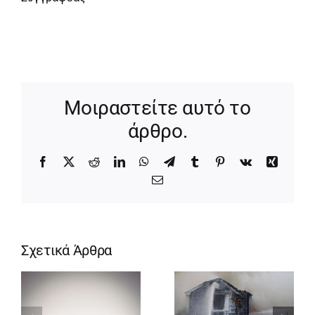
Μοιραστείτε αυτό το
άρθρο.
Facebook
X
Reddit
LinkedIn
WhatsApp
Telegram
Tumblr
Pinterest
Vk
Xing
Email
Σχετικά Άρθρα