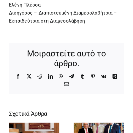
Ελένη Πλέσσα
Δικηγόρος – Διαπιστευμένη Διαμεσολαβήτρια –
Εκπαιδεύτρια στη Διαμεσολάβηση
Μοιραστείτε αυτό το
άρθρο.
Facebook
X
Reddit
LinkedIn
WhatsApp
Telegram
Tumblr
Pinterest
Vk
Xing
Email
Σχετικά Άρθρα