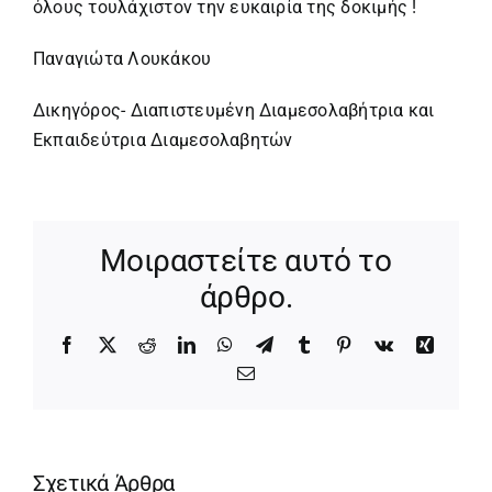
όλους τουλάχιστον την ευκαιρία της δοκιμής !
Παναγιώτα Λουκάκου
Δικηγόρος- Διαπιστευμένη Διαμεσολαβήτρια και
Εκπαιδεύτρια Διαμεσολαβητών
Μοιραστείτε αυτό το
άρθρο.
Facebook
X
Reddit
LinkedIn
WhatsApp
Telegram
Tumblr
Pinterest
Vk
Xing
Email
Σχετικά Άρθρα