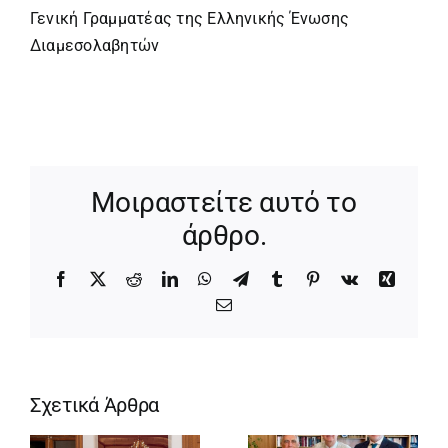
Γενική Γραμματέας της Ελληνικής Ένωσης
Διαμεσολαβητών
Μοιραστείτε αυτό το
άρθρο.
Facebook
X
Reddit
LinkedIn
WhatsApp
Telegram
Tumblr
Pinterest
Vk
Xing
Email
Σχετικά Άρθρα