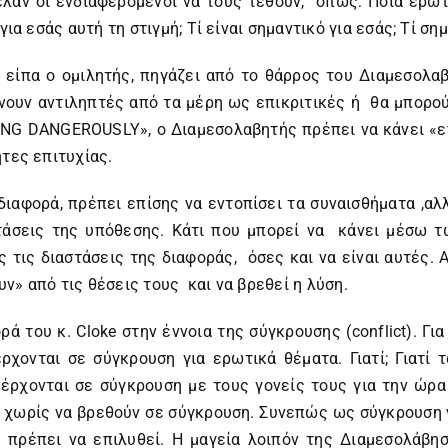
λαν οι ενδιαφερόμενοι να τους τεθούν, όπως: Ποια ερώτη
ια εσάς αυτή τη στιγμή; Τί είναι σημαντικό για εσάς; Τί σημ
είπα ο ομιλητής, πηγάζει από το θάρρος του Διαμεσολαβ
ίνουν αντιληπτές από τα μέρη ως επικριτικές ή θα μπορο
ING DANGEROUSLY», ο Διαμεσολαβητής πρέπει να κάνει «επ
ητες επιτυχίας.
ιαφορά, πρέπει επίσης να εντοπίσει τα συναισθήματα ,αλ
στάσεις της υπόθεσης. Κάτι που μπορεί να κάνει μέσω 
τις διαστάσεις της διαφοράς, όσες και να είναι αυτές.
ν» από τις θέσεις τους και να βρεθεί η λύση.
ά του κ. Cloke στην έννοια της σύγκρουσης (conflict). Γ
ρχονται σε σύγκρουση για ερωτικά θέματα. Γιατί; Γιατί 
ρχονται σε σύγκρουση με τους γονείς τους για την ώρα π
ό χωρίς να βρεθούν σε σύγκρουση. Συνεπώς ως σύγκρουση 
 πρέπει να επιλυθεί. Η μαγεία λοιπόν της Διαμεσολάβη