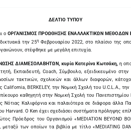
ΔΕΛΤΙΟ ΤΥΠΟΥ
αι ο
ΟΡΓΑΝΙΣΜΟΣ ΠΡΟΩΘΗΣΗΣ ΕΝΑΛΛΑΚΤΙΚΩΝ ΜΕΘΟΔΩΝ 
η
δικτυακά την 25
Φεβρουαρίου 2022, στο πλαίσιο της οπο
ργανώνουν, στέφθηκε με μεγάλη επιτυχία.
ΝΩΣΗΣ ΔΙΑΜΕΣΟΛΑΒΗΤΩΝ, κυρία Κατερίνα Κωτσάκη,
η οπ
ιτητή, Εκπαιδευτή, Coach, Σύμβουλο, εξειδικευμένο στ
δημοσίων τακτικών, σχολικών και άλλων διαφορών, κάτο
California, BERKELEY, την Νομική Σχολή του U.C.L.A., τη
πίκουρο καθηγητή στην Νομική Σχολή του Πανεπιστημίου Pep
ης Νότιας Καλιφόρνια και παλαιότερα σε διάφορα άλλα Πα
ου Harvard. Ο Ken έχει σχεδιάσει συστήματα πρόληψης επ
 πρώτος Πρόεδρος του Οργανισμού «MEDIATION BEYOND BO
ών, μεταξύ των οποίων τα βιβλία με τίτλο «MEDIATING 