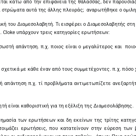
κεται κάτω από την επιφάνεια της θάλασσας, δεν παρουσιά
τα στρώματα αυτά της άλλης πλευράς; αναρωτήθηκε ο ομιλ
ική του Διαμεσολαβητή. Τι εισφέρει ο Διαμεσολαβητής στη
κ. Cloke υπάρχουν τρεις κατηγορίες ερωτήσεων:
σωστή απάντηση. π.χ. ποιος είναι ο μεγαλύτερος και ποιο
 σχετικά με κάθε έναν από τους συμμετέχοντες. π.χ. πόσο 
 απάντηση π.χ. τί προβλήματα αντιμετωπίζετε ανεξαρτήτω
ή είναι καθοριστική για τη εξέλιξη της Διαμεσολάβησης.
μασία των ερωτήσεων και δη εκείνων της τρίτης κατηγορί
οιμάζει ερωτήσεις, που κατατείνουν στην εύρεση των 