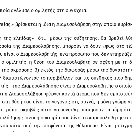
ποία ανέλυσε ο ομιλητής στη συνέχεια.
είας,» βρίσκεται η ίδια η Διαμεσολάβηση στην οποία ευρίσ
η της ελπίδας» ότι, μέσω της συζήτησης, θα βρεθεί λύ
ικασία της Διαμεσολάβησης, μπορούν να δουν «φως στο τέ
 είναι ο Διαμεσολαβητής, ένα πρόσωπο που δεν επηρεάζετ
 ο ομιλητής, η θέση του Διαμεσολαβητή σε σχέση με τη δ
της ακρόασης, β) εκτός της διαφοράς μέσω της δυνατότητ
 διαπιστώνοντας το περιβάλλον και τις συνθήκες ,που δημι
τής- της Διαμεσολάβησης είναι ο Διαμεσολαβητής ο οποίος
 ότι η Διαμεσολάβηση φέρνει κοντά άτομα που δεν εμπιστεύ
στη θέση του είναι το γεγονός ότι, συχνά, η μόνη γνώμη για
ιτρέπει ακριβώς αυτό: να συνειδητοποιήσουν τα μέρη ότι 
σολάβησης είναι η ευκαιρία που δίνει ο διαμεσολαβητής στα
νου κάτω από την επιφάνεια της θάλασσας. Είναι η στιγμ