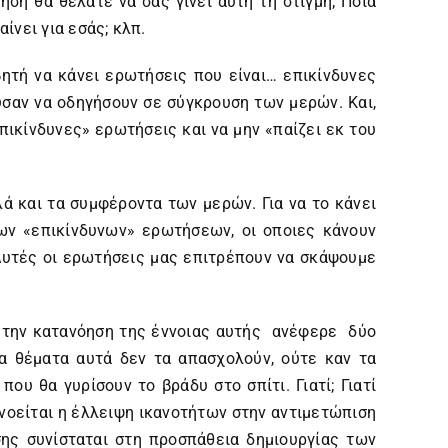
ση θα θέλατε να σας γίνει αυτή τη στιγμή; Ποια
αίνει για εσάς; κλπ.
ητή να κάνει ερωτήσεις που είναι… επικίνδυνες
ύσαν να οδηγήσουν σε σύγκρουση των μερών. Και,
ικίνδυνες» ερωτήσεις και να μην «παίζει εκ του
λά και τα συμφέροντα των μερών. Για να το κάνει
των «επικίνδυνων» ερωτήσεων, οι οποιες κάνουν
 Αυτές οι ερωτήσεις μας επιτρέπουν να σκάψουμε
ια την κατανόηση της έννοιας αυτής ανέφερε δύο
τα θέματα αυτά δεν τα απασχολούν, ούτε καν τα
ου θα γυρίσουν το βράδυ στο σπίτι. Γιατί; Γιατί
νοείται η έλλειψη ικανοτήτων στην αντιμετώπιση
σης συνίσταται στη προσπάθεια δημιουργίας των