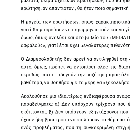
μάλιστα, σειρά σχετικών ερωτήσεων, που θα ήθε
ερώτηση, αν απαντιόταν , θα ήταν ποιο σημαντική γ
Η μαγεία των ερωτήσεων, όπως χαρακτηριστικά 
γιατί θα μπορούσαν να παρερμηνευτούν και να γ
όμως, όπως αναλύει και στο βιβλίο του «MEDIAT
ασφαλούς», γιατί έτσι έχει μεγαλύτερες πιθανότ
Ο Διαμεσολαβητής δεν αρκεί να αντιληφθεί στη δ
αυτό, όμως, πρέπει να εντοπίσει όλες τις δια
ακριβώς αυτό: οδηγούν την συζήτηση προς όλες 
βαθύτερα, να βοηθήσουμε τα μέρη να «ξεκολλήσου
Ακολούθησε μια ιδιαιτέρως ενδιαφέρουσα αναφορ
παραδείγματα: α) Δεν υπάρχουν τρίχρονα που έ
σκέπτονται, β) Δεν υπάρχουν εξηντάχρονοι που έ
έχουν ήδη βρει τρόπο να επιλύσουν το θέμα αυτ
ενός προβλήματος, που τη συγκεκριμένη στιγμή