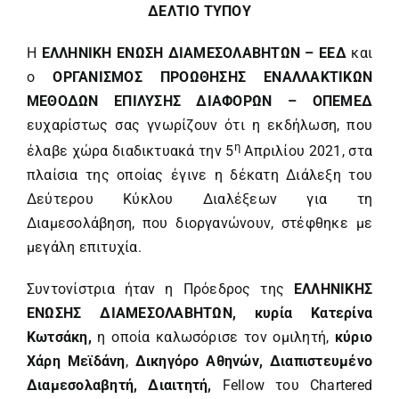
ΔΕΛΤΙΟ ΤΥΠΟΥ
Η
ΕΛΛΗΝΙΚΗ ΕΝΩΣΗ ΔΙΑΜΕΣΟΛΑΒΗΤΩΝ – ΕΕΔ
και
ο
ΟΡΓΑΝΙΣΜΟΣ ΠΡΟΩΘΗΣΗΣ ΕΝΑΛΛΑΚΤΙΚΩΝ
ΜΕΘΟΔΩΝ ΕΠΙΛΥΣΗΣ ΔΙΑΦΟΡΩΝ – ΟΠΕΜΕΔ
ευχαρίστως σας γνωρίζουν ότι η εκδήλωση, που
η
έλαβε χώρα διαδικτυακά την 5
Απριλίου 2021, στα
πλαίσια της οποίας έγινε η δέκατη Διάλεξη του
Δεύτερου Κύκλου Διαλέξεων για τη
Διαμεσολάβηση, που διοργανώνουν, στέφθηκε με
μεγάλη επιτυχία.
Συντονίστρια ήταν η Πρόεδρος της
ΕΛΛΗΝΙΚΗΣ
ΕΝΩΣΗΣ ΔΙΑΜΕΣΟΛΑΒΗΤΩΝ, κυρία Κατερίνα
Κωτσάκη,
η οποία καλωσόρισε τον ομιλητή,
κύριο
Χάρη Μεϊδάνη
,
Δικηγόρο Αθηνών, Διαπιστευμένο
Διαμεσολαβητή, Διαιτητή,
Fellow του Chartered