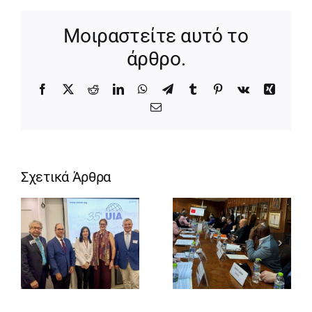
Μοιραστείτε αυτό το
άρθρο.
Facebook
X
Reddit
LinkedIn
WhatsApp
Telegram
Tumblr
Pinterest
Vk
Xing
Email
Σχετικά Άρθρα