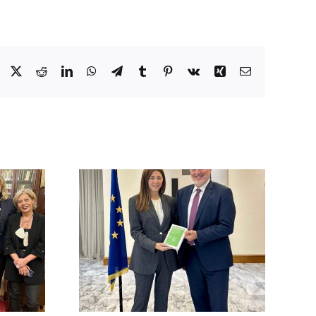
Facebook
X
Reddit
LinkedIn
WhatsApp
Telegram
Tumblr
Pinterest
Vk
Xing
Email