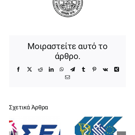
Μοιραστείτε αυτό το
άρθρο.
Facebook
X
Reddit
LinkedIn
WhatsApp
Telegram
Tumblr
Pinterest
Vk
Xing
Email
Σχετικά Άρθρα