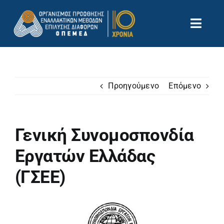
Μετάβαση
στο
Toggl
περιεχόμενο
Navig
Αρχική
Ποιοί Είμαστε
Θέλω να γίνω Διαμεσολαβητής
Προηγούμενο
Επόμενο
Νέα
Επικοινωνία
Γενική Συνομοσπονδία
Αναζήτηση
για:
Εργατών Ελλάδας
(ΓΣΕΕ)