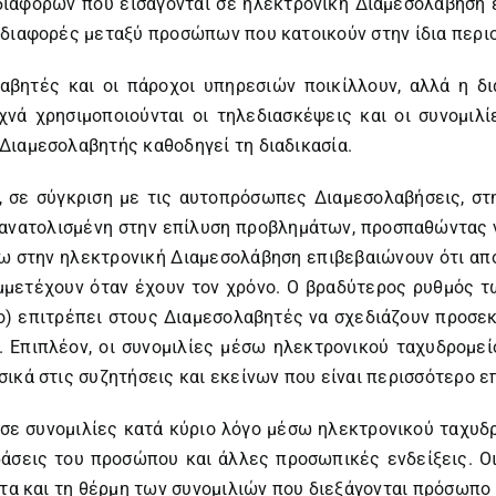
διαφορών που εισάγονται σε ηλεκτρονική Διαμεσολάβηση έ
 διαφορές μεταξύ προσώπων που κατοικούν στην ίδια περι
αβητές και οι πάροχοι υπηρεσιών ποικίλλουν, αλλά η δι
νά χρησιμοποιούνται οι τηλεδιασκέψεις και οι συνομιλ
Διαμεσολαβητής καθοδηγεί τη διαδικασία.
ι, σε σύγκριση με τις αυτοπρόσωπες Διαμεσολαβήσεις, σ
σανατολισμένη στην επίλυση προβλημάτων, προσπαθώντας ν
ω στην ηλεκτρονική Διαμεσολάβηση επιβεβαιώνουν ότι απ
μμετέχουν όταν έχουν τον χρόνο. Ο βραδύτερος ρυθμός 
ο) επιτρέπει στους Διαμεσολαβητές να σχεδιάζουν προσεκτ
 Επιπλέον, οι συνομιλίες μέσω ηλεκτρονικού ταχυδρομε
ικά στις συζητήσεις και εκείνων που είναι περισσότερο ε
 σε συνομιλίες κατά κύριο λόγο μέσω ηλεκτρονικού ταχυδ
άσεις του προσώπου και άλλες προσωπικές ενδείξεις. Οι
ητα και τη θέρμη των συνομιλιών που διεξάγονται πρόσωπο