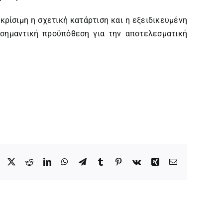
ρίσιμη η σχετική κατάρτιση και η εξειδικευμένη
 σημαντική προϋπόθεση για την αποτελεσματική
Facebook
X
Reddit
LinkedIn
WhatsApp
Telegram
Tumblr
Pinterest
Vk
Xing
Email