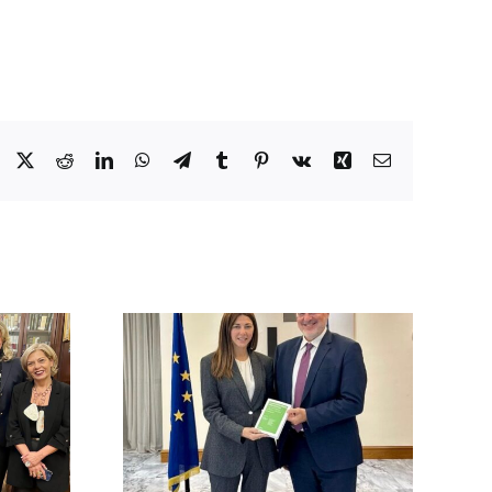
Facebook
X
Reddit
LinkedIn
WhatsApp
Telegram
Tumblr
Pinterest
Vk
Xing
Email