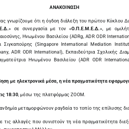
ΑΝΑΚΟΙΝΩΣΗ
ας γνωρίζουμε ότι η όγδοη διάλεξη του πρώτου Κύκλου Δι
Ε.Δ.
» σε συνεργασία με τον «
Ο.Π.Ε.Μ.Ε.Δ.
», με ομιλή
ιοσύνης, Ηνωμένου Βασιλείου (ADRg, ADR ODR Internationa
αι Σιγκαπούρης (Singapore International Mediation Insti
any, ADR ODR International), Εκπαιδεύτρια Σχολικής Δι
ραγματεύτρια Ηνωμένου Βασιλείου (ADR ODR Internation
ηση με ηλεκτρονικά μέσα, η νέα πραγματικότητα εφαρμογ
ις 18:30
, μέσω της πλατφόρμας ZOOM.
πανδημία μεταμορφώνουν ραγδαία το τοπίο της επίλυσης δ
με τις αλλαγές που συνιστούν τη νέα πραγματικότητα διε