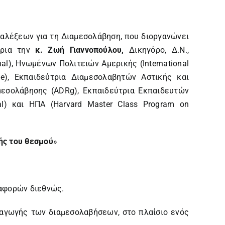
αλέξεων για τη Διαμεσολάβηση, που διοργανώνει
τρια την
κ. Ζωή Γιαννοπούλου,
Δικηγόρο, Δ.Ν.,
l), Ηνωμένων Πολιτειών Αμερικής (International
tute), Εκπαιδεύτρια Διαμεσολαβητών Αστικής και
αμεσολάβησης (ADRg), Εκπαιδεύτρια Εκπαιδευτών
al) και ΗΠΑ (Harvard Master Class Program on
ής του θεσμού
»
ιαφορών διεθνώς.
ξαγωγής των διαμεσολαβήσεων, στο πλαίσιο ενός