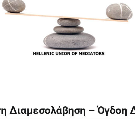
τη Διαμεσολάβηση – Όγδοη 