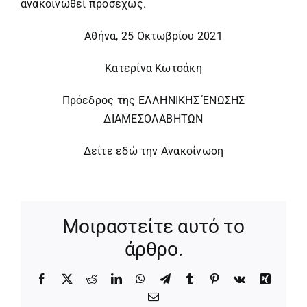
ανακοινωθεί προσεχώς.
Αθήνα, 25 Οκτωβρίου 2021
Κατερίνα Κωτσάκη
Πρόεδρος της ΕΛΛΗΝΙΚΗΣ ΈΝΩΣΗΣ
ΔΙΑΜΕΣΟΛΑΒΗΤΩΝ
Δείτε εδώ την Ανακοίνωση
Μοιραστείτε αυτό το
άρθρο.
Facebook
X
Reddit
LinkedIn
WhatsApp
Telegram
Tumblr
Pinterest
Vk
Xing
Email