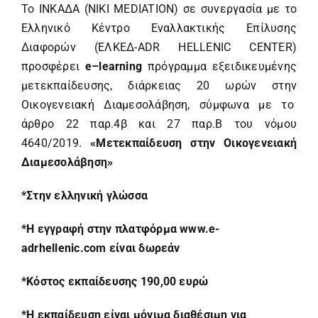
Το ΙΝΚΑΔΑ (NIKI MEDIATION) σε συνεργασία με το
Ελληνικό Κέντρο Εναλλακτικής Επίλυσης
Διαφορών (ΕΛΚΕΔ-ADR HELLENIC CENTER)
προσφέρει
e
–
learning
πρόγραμμα εξειδικευμένης
μετεκπαίδευσης, διάρκειας 20 ωρών στην
Οικογενειακή Διαμεσολάβηση, σύμφωνα με το
άρθρο 22 παρ.4β και 27 παρ.Β του νόμου
4640/2019.
«
M
ετεκπαίδευση στην Οικογενειακή
Διαμεσολάβηση»
*Στην ελληνική γλώσσα
*Η εγγραφή στην πλατφόρμα
www.e-
adrhellenic.com
είναι δωρεάν
*Κόστος εκπαίδευσης 190,00 ευρώ
*Η εκπαίδευση είναι μόνιμα διαθέσιμη για