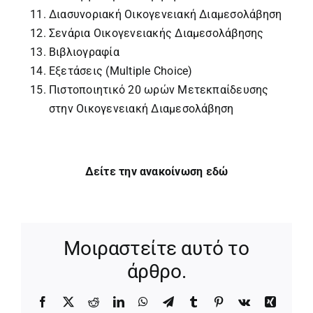
Διασυνοριακή Οικογενειακή Διαμεσολάβηση
Σενάρια Οικογενειακής Διαμεσολάβησης
Βιβλιογραφία
Εξετάσεις (Multiple Choice)
Πιστοποιητικό 20 ωρών Μετεκπαίδευσης
στην Οικογενειακή Διαμεσολάβηση
Δείτε την ανακοίνωση εδώ
Μοιραστείτε αυτό το
άρθρο.
Facebook
X
Reddit
LinkedIn
WhatsApp
Telegram
Tumblr
Pinterest
Vk
Xing