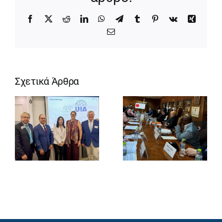
Facebook
X
Reddit
LinkedIn
WhatsApp
Telegram
Tumblr
Pinterest
Vk
Xing
Email
Σχετικά Άρθρα