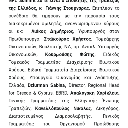
NPL
Summit
2018 είναι ο Διοικητής της Τράπεζας
της Ελλάδος, κ Γιάννης Στουρνάρας.
Επιπλέον το
συνέδριο θα τιμήσουν με την παρουσία τους
διακεκριμένοι ομιλητές, αναγνωρισμένου κύρους
οι κκ:
Λιάκος Δημήτριος
, Υφυπουργός στον
Πρωθυπουργό,
Σταϊκούρας Χρήστος
, Τομεάρχης
Οικονομικών, Βουλευτής ΝΔ, πρ. Αναπλ. Υπουργός
Οικονομικών,
Κουρμούσης Φώτης
, Ειδικός
Τομεακός Γραμματέας Διαχείρισης Ιδιωτικού
Χρέους, Ειδική Γραμματεία Διαχείρισης Ιδιωτικού
Χρέους, Υπουργείο Οικονομίας και Ανάπτυξης,
Ελλάδα,
Dziurman
Sabina
,
Director, Regional Head
for Greece & Cyprus, EBRD,
Απαλαγάκη Χαρίκλεια
,
Γενικής Γραμματέας της Ελληνικής Ένωσης
Τραπεζών,
Κανελλόπουλος Νικόλας
, Δικηγόρος,
Διαπιστευμένος Διαμεσολαβητής, Γενικός
Γραμματέας του Οργανισμού Προώθησης