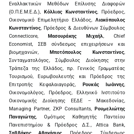
Εναλλακτικών Μεθόδων Επίλυσης Διαφορών
(Ο.Π.Ε.Μ.Ε.Δ.),
Κόλλιας Κωνσταντίνος
, Πρόεδρος,
Οικονομικό Επιμελητήριο Ελλάδος,
Λιακόπουλος
Κωνσταντίνος
, Πρόεδρος & Διευθύνων Σύμβουλος
Connecticore,
Μασουράκης Μιχαήλ
, Chief
Economist, ΣΕΒ σύνδεσμος επιχειρήσεων και
βιομηχανιών,
Μποτόπουλος Κωνσταντίνος
,
Συνταγματολόγος, Σύμβουλος Διοίκησης στην
Τράπεζα της Ελλάδος, πρ. Γενικός Γραμματέας
Τουρισμού, Ευρωβουλευτής και Πρόεδρος της
Επιτροπής Κεφαλαιαγοράς,
Ρουκάς Ιωάννης
,
Οικονομολόγος, Πρόεδρος, Ελληνικό Ινστιτούτο
Οικονομικής Διοίκησης ΕΕΔΕ – Μακεδονίας,
Managing Partner, ZKP Consultants,
Ρουμελιώτης
Παναγιώτης
, Ομότιμος Καθηγητής Παντείου
Πανεπιστημίου & Πρόεδρος Δ.Σ., Attica Bank,
Σαββάκης Αθανάσιος
, Πρόεδρος, Σύνδεσμος