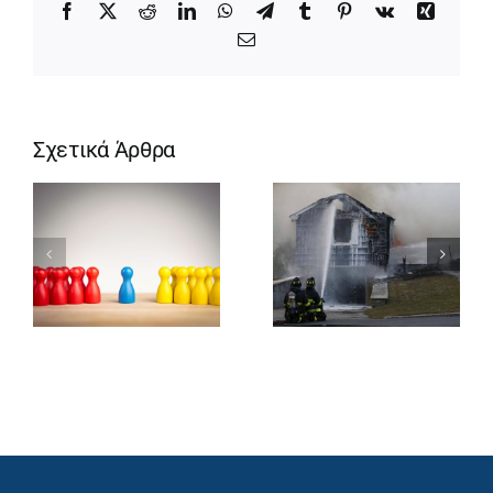
Facebook
X
Reddit
LinkedIn
WhatsApp
Telegram
Tumblr
Pinterest
Vk
Xing
Email
Σχετικά Άρθρα