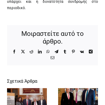
υπάρχει και η δυνατότητα συνδρομής στο
περιοδικό.
Μοιραστείτε αυτό το
άρθρο.
Facebook
X
Reddit
LinkedIn
WhatsApp
Telegram
Tumblr
Pinterest
Vk
Xing
Email
Σχετικά Άρθρα