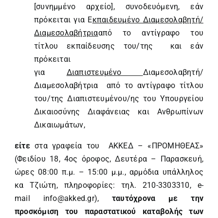
[
συνημμένο αρχείο
], συνοδευόμενη, εάν
πρόκειται για Ε
κπαιδευμένο Διαμεσολαβητή/
Διαμεσολαβήτρια
από το αντίγραφο του
τίτλου εκπαίδευσης του/της και εάν
πρόκειται
για
Διαπιστευμένο
Διαμεσολαβητή/
Διαμεσολαβήτρια από το αντίγραφο τίτλου
του/της Διαπιστευμένου/ης του Υπουργείου
Δικαιοσύνης Διαφάνειας και Ανθρωπίνων
Δικαιωμάτων,
είτε
στα γραφεία του ΑΚΚΕΔ – «ΠΡΟΜΗΘΕΑΣ»
(Φειδίου 18, 4ος όροφος, Δευτέρα – Παρασκευή,
ώρες 08:00 π.μ. – 15:00 μ.μ., αρμόδια υπάλληλος
κα Τζιώτη, πληροφορίες: τηλ. 210-3303310, e-
mail
info@akked.gr
),
ταυτόχρονα με την
προσκόμιση του παραστατικού καταβολής των