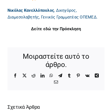
Νικόλας Κανελλόπουλος
, Δικηγόρος,
Διαμεσολαβητής, Γενικός Γραμματέας ΟΠΕΜΕΔ.
Δείτε εδώ την Πρόσκληση
Μοιραστείτε αυτό το
άρθρο.
Facebook
X
Reddit
LinkedIn
WhatsApp
Telegram
Tumblr
Pinterest
Vk
Xing
Email
Σχετικά Άρθρα