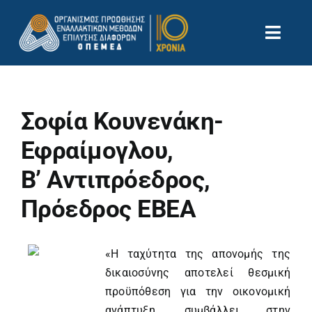
Μετάβαση
στο
Toggl
περιεχόμενο
Navig
Αρχική
Ποιοί Είμαστε
Σοφία Κουνενάκη-
Θέλω να γίνω Διαμεσολαβητής
Νέα
Εφραίμογλου,
Επικοινωνία
Β’ Αντιπρόεδρος,
Αναζήτηση
για:
Πρόεδρος ΕΒΕΑ
«Η ταχύτητα της απονομής της
δικαιοσύνης αποτελεί θεσμική
προϋπόθεση για την οικονομική
ανάπτυξη, συμβάλλει στην