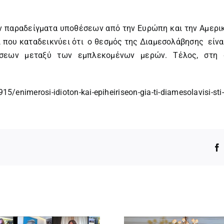
ν παραδείγματα υποθέσεων από την Ευρώπη και την Αμερικ
ι που καταδεικνύει ότι ο θεσμός της Διαμεσολάβησης είναι
σεων μεταξύ των εμπλεκομένων μερών. Τέλος, στη 
5/enimerosi-idioton-kai-epiheiriseon-gia-ti-diamesolavisi-sti
.