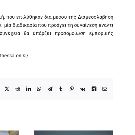
ή, που επιλύθηκαν δια μέσου της Διαμεσολάβηση
 μία διαδικασία που προάγει τη συναίνεση έναντι
συνέχεια θα υπάρξει προσομοίωση εμπορικής
-thessaloniki/
Facebook
X
Reddit
LinkedIn
WhatsApp
Telegram
Tumblr
Pinterest
Vk
Xing
Email