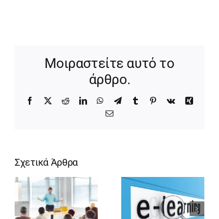
Μοιραστείτε αυτό το
άρθρο.
Facebook
X
Reddit
LinkedIn
WhatsApp
Telegram
Tumblr
Pinterest
Vk
Xing
Email
Σχετικά Άρθρα