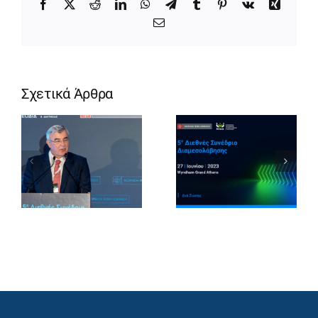
Facebook
X
Reddit
LinkedIn
WhatsApp
Telegram
Tumblr
Pinterest
Vk
Xing
Email
Σχετικά Άρθρα