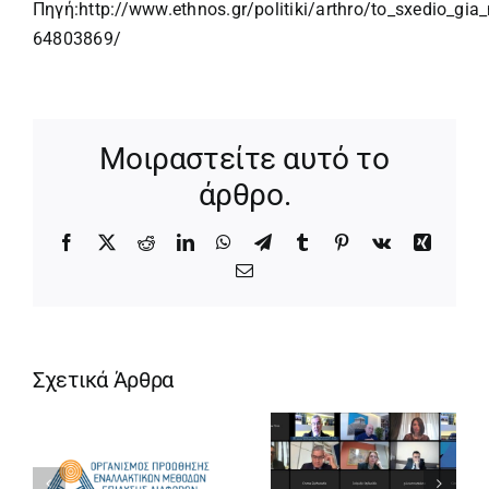
Πηγή:
http://www.ethnos.gr/politiki/arthro/to_sxedio_gi
64803869/
Μοιραστείτε αυτό το
άρθρο.
Facebook
X
Reddit
LinkedIn
WhatsApp
Telegram
Tumblr
Pinterest
Vk
Xing
Email
Σχετικά Άρθρα