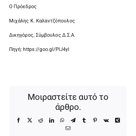
Ο Πρόεδρος
Μιχάλης Κ. Καλαντζόπουλος
Δικηγόρος, Σύμβουλος Δ.Σ.Α.
Πηγή:
https://goo.gl/PIJ4yI
Μοιραστείτε αυτό το
άρθρο.
Facebook
X
Reddit
LinkedIn
WhatsApp
Telegram
Tumblr
Pinterest
Vk
Xing
Email