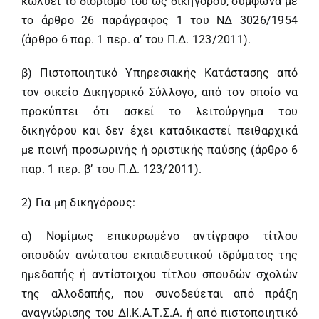
κωλύει το διορισμό του ως δικηγόρου, σύμφωνα με
το άρθρο 26 παράγραφος 1 του ΝΔ 3026/1954
(άρθρο 6 παρ. 1 περ. α’ του Π.Δ. 123/2011).
β) Πιστοποιητικό Υπηρεσιακής Κατάστασης από
τον οικείο Δικηγορικό Σύλλογο, από τον οποίο να
προκύπτει ότι ασκεί το λειτούργημα του
δικηγόρου και δεν έχει καταδικαστεί πειθαρχικά
με ποινή προσωρινής ή οριστικής παύσης (άρθρο 6
παρ. 1 περ. β’ του Π.Δ. 123/2011).
2) Για μη δικηγόρους:
α) Νομίμως επικυρωμένο αντίγραφο τίτλου
σπουδών ανώτατου εκπαιδευτικού ιδρύματος της
ημεδαπής ή αντίστοιχου τίτλου σπουδών σχολών
της αλλοδαπής, που συνοδεύεται από πράξη
αναγνώρισης του ΔΙ.Κ.Α.Τ.Σ.Α. ή από πιστοποιητικό