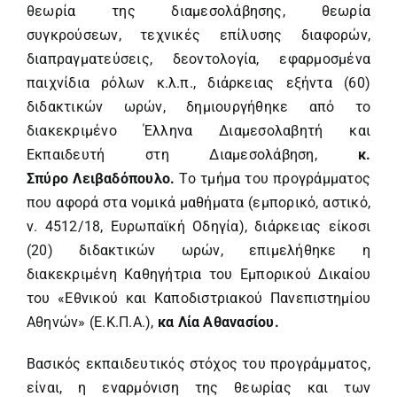
θεωρία της διαμεσολάβησης, θεωρία
συγκρούσεων, τεχνικές επίλυσης διαφορών,
διαπραγματεύσεις, δεοντολογία, εφαρμοσμένα
παιχνίδια ρόλων κ.λ.π., διάρκειας εξήντα (60)
διδακτικών ωρών, δημιουργήθηκε από το
διακεκριμένο Έλληνα Διαμεσολαβητή και
Εκπαιδευτή στη Διαμεσολάβηση,
κ.
Σπύρο
Λειβαδόπουλο.
Το τμήμα του προγράμματος
που αφορά στα νομικά μαθήματα (εμπορικό, αστικό,
ν. 4512/18, Ευρωπαϊκή Οδηγία), διάρκειας είκοσι
(20) διδακτικών ωρών, επιμελήθηκε η
διακεκριμένη Καθηγήτρια του Εμπορικού Δικαίου
του «Εθνικού και Καποδιστριακού Πανεπιστημίου
Αθηνών» (Ε.Κ.Π.Α.),
κα Λία Αθανασίου.
Βασικός εκπαιδευτικός στόχος του προγράμματος,
είναι, η εναρμόνιση της θεωρίας και των