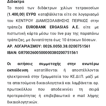
Δίδακτρα
Το ποσό των διδάκτρων χιλίων τετρακοσίων
(
1.400,00
)
ΕΥΡΩ
καταβάλλεται είτε σε λογαριασμό
του ΚΕΝΤΡΟΥ ΔΙΑΜΕΣΟΛΑΒΗΣΗΣ ΠΕΙΡΑΙΩΣ στην
τράπεζα
EUROBANK ERGASIAS A.E.
είτε με
πιστωτική κάρτα μέσω του live pay της παραπάνω
τράπεζας, με δυνατότητα έως 10 άτοκων δόσεων.
AΡ. ΛΟΓΑΡΙΑΣΜΟΥ:
0026.0050.38.0200751561
IBAN:
GR7002600500000380200751561
Οι αιτήσεις συμμετοχής στην ανωτέρω
εκπαίδευση
κατατίθενται ή αποστέλλονται
ηλεκτρονικά στην Γραμματεία του ΚΕ.ΔΙ.Π. μαζί με
τα απαιτούμενα δικαιολογητικά και λαμβάνεται αρ.
πρωτοκόλλου που αποδεικνύει τη σειρά
προτεραιότητας ή επιβεβαιωτικό e mail λήψης
δικαιολογητικών.