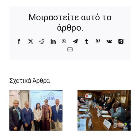
Μοιραστείτε αυτό το
άρθρο.
Facebook
X
Reddit
LinkedIn
WhatsApp
Telegram
Tumblr
Pinterest
Vk
Xing
Email
Σχετικά Άρθρα