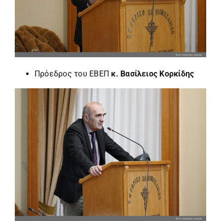
Πρόεδρος του ΕΒΕΠ
κ. Βασίλειος Κορκίδης