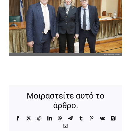
Μοιραστείτε αυτό το
άρθρο.
Facebook
X
Reddit
LinkedIn
WhatsApp
Telegram
Tumblr
Pinterest
Vk
Xing
Email