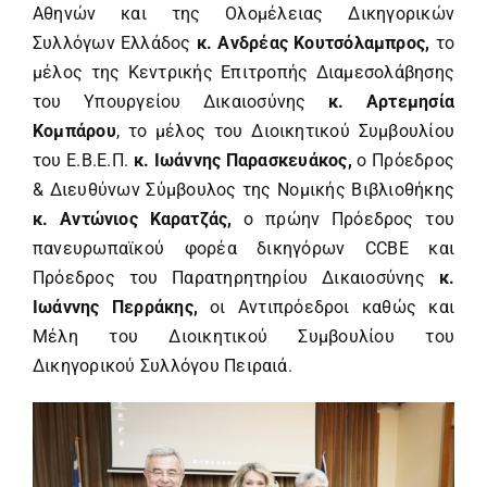
Αθηνών και της Ολομέλειας Δικηγορικών
Συλλόγων Ελλάδος
κ. Ανδρέας Κουτσόλαμπρος,
το
μέλος της Κεντρικής Επιτροπής Διαμεσολάβησης
του Υπουργείου Δικαιοσύνης
κ. Αρτεμησία
Κομπάρου
, το μέλος του Διοικητικού Συμβουλίου
του Ε.Β.Ε.Π.
κ. Ιωάννης Παρασκευάκος,
ο Πρόεδρος
& Διευθύνων Σύμβουλος της Νομικής Βιβλιοθήκης
κ. Αντώνιος Καρατζάς,
ο πρώην Πρόεδρος του
πανευρωπαϊκού φορέα δικηγόρων CCBE και
Πρόεδρος του Παρατηρητηρίου Δικαιοσύνης
κ.
Ιωάννης Περράκης,
οι Αντιπρόεδροι καθώς και
Μέλη του Διοικητικού Συμβουλίου του
Δικηγορικού Συλλόγου Πειραιά.