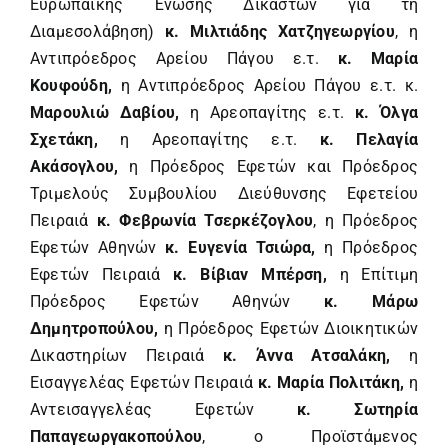
Ευρωπαϊκής Ένωσης Δικαστών για τη
Διαμεσολάβηση)
κ. Μιλτιάδης Χατζηγεωργίου
, η
Αντιπρόεδρος Αρείου Πάγου ε.τ.
κ. Μαρία
Κουφούδη,
η Αντιπρόεδρος Αρείου Πάγου ε.τ. κ.
Μαρουλιώ Δαβίου,
η Αρεοπαγίτης ε.τ.
κ. Όλγα
Σχετάκη,
η Αρεοπαγίτης ε.τ.
κ. Πελαγία
Ακάσογλου,
η Πρόεδρος Εφετών και Πρόεδρος
Τριμελούς Συμβουλίου Διεύθυνσης Εφετείου
Πειραιά
κ.
Φεβρωνία Τσερκέζογλου
, η Πρόεδρος
Εφετών Αθηνών
κ. Ευγενία Τσιώρα,
η Πρόεδρος
Εφετών Πειραιά
κ. Βίβιαν Μπέρση,
η Επίτιμη
Πρόεδρος Εφετών Αθηνών
κ. Μάρω
Δημητροπούλου,
η Πρόεδρος Εφετών Διοικητικών
Δικαστηρίων Πειραιά
κ. Άννα Ατσαλάκη,
η
Εισαγγελέας Εφετών Πειραιά
κ. Μαρία Πολιτάκη,
η
Αντεισαγγελέας Εφετών
κ. Σωτηρία
Παπαγεωργακοπούλου
, ο Προϊστάμενος