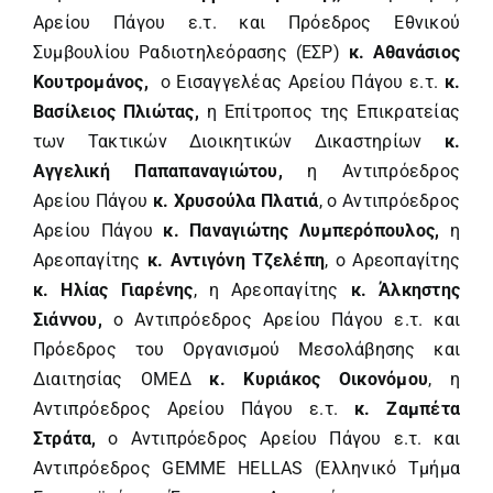
Αρείου Πάγου ε.τ. και Πρόεδρος Εθνικού
Συμβουλίου Ραδιοτηλεόρασης (ΕΣΡ)
κ.
Αθανάσιος
Κουτρομάνος,
ο Εισαγγελέας Αρείου Πάγου ε.τ.
κ.
Βασίλειος Πλιώτας,
η Επίτροπος της Επικρατείας
των Τακτικών Διοικητικών Δικαστηρίων
κ.
Αγγελική Παπαπαναγιώτου,
η Αντιπρόεδρος
Αρείου Πάγου
κ. Χρυσούλα Πλατιά
, ο Αντιπρόεδρος
Αρείου Πάγου
κ. Παναγιώτης Λυμπερόπουλος,
η
Αρεοπαγίτης
κ. Αντιγόνη Τζελέπη
, ο Αρεοπαγίτης
κ. Ηλίας Γιαρένης
, η Αρεοπαγίτης
κ. Άλκηστης
Σιάννου,
ο Αντιπρόεδρος Αρείου Πάγου ε.τ. και
Πρόεδρος του Οργανισμού Μεσολάβησης και
Διαιτησίας ΟΜΕΔ
κ. Κυριάκος Οικονόμου
, η
Αντιπρόεδρος Αρείου Πάγου ε.τ.
κ. Ζαμπέτα
Στράτα,
ο Αντιπρόεδρος Αρείου Πάγου ε.τ. και
Αντιπρόεδρος GEMME HELLAS (Ελληνικό Τμήμα