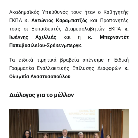
Ακαδημαϊκός Υπεύθυνός τους ήταν ο Καθηγητής
ΕΚΠΑ
κ. Αντώνιος Καραμπατζός
και Προπονητές
τους οι Εκπαιδευτές Διαμεσολαβητών ΕΚΠΑ
κ.
Ιωάννης Αχιλλιάς
και η
κ. Μπερναντέτ
Παπαβασιλείου-Σρέκενμπεργκ
.
Τα ειδικά τιμητικά βραβεία απένειμε η Ειδική
Γραμματέα Εναλλακτικής Επίλυσης Διαφορών
κ.
Ολυμπία Αναστασοπούλου
Διάλογος για το μέλλον