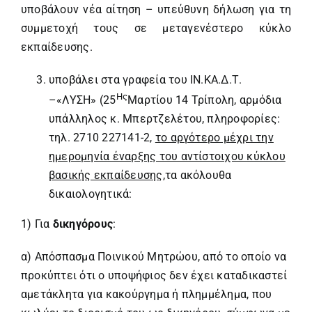
υποβάλουν νέα αίτηση – υπεύθυνη δήλωση για τη
συμμετοχή τους σε μεταγενέστερο κύκλο
εκπαίδευσης.
υποβάλει στα γραφεία του ΙΝ.ΚΑ.Δ.Τ.
Ης
–«ΛΥΣΗ» (25
Μαρτίου 14 Τρίπολη, αρμόδια
υπάλληλος κ. Μπερτζελέτου, πληροφορίες:
τηλ. 2710 227141-2,
το αργότερο μέχρι την
ημερομηνία έναρξης του αντίστοιχου κύκλου
βασικής εκπαίδευσης,
τα ακόλουθα
δικαιολογητικά:
1) Για
δικηγόρους
:
α) Απόσπασμα Ποινικού Μητρώου, από το οποίο να
προκύπτει ότι ο υποψήφιος δεν έχει καταδικαστεί
αμετάκλητα για κακούργημα ή πλημμέλημα, που