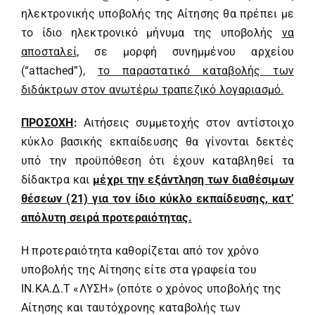
ηλεκτρονικής υποβολής της Αίτησης θα πρέπει με
το ίδιο ηλεκτρονικό μήνυμα της υποβολής
να
αποσταλεί,
σε μορφή συνημμένου αρχείου
(“attached”),
το παραστατικό καταβολής των
διδάκτρων στον ανωτέρω τραπεζικό λογαριασμό.
ΠΡΟΣΟΧΗ
:
Αιτήσεις συμμετοχής στον αντίστοιχο
κύκλο βασικής εκπαίδευσης θα γίνονται δεκτές
υπό την προϋπόθεση ότι έχουν καταβληθεί τα
δίδακτρα και
μέχρι την εξάντληση των διαθέσιμων
θέσεων (21) για τον ίδιο κύκλο εκπαίδευσης, κατ’
απόλυτη σειρά προτεραιότητας.
Η προτεραιότητα καθορίζεται από τον χρόνο
υποβολής της Αίτησης είτε στα γραφεία του
ΙΝ.ΚΑ.Δ.Τ «ΛΥΣΗ» (οπότε ο χρόνος υποβολής της
Αίτησης και ταυτόχρονης καταβολής των