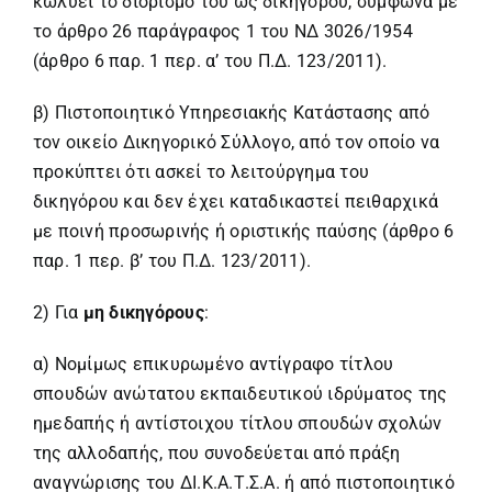
κωλύει το διορισμό του ως δικηγόρου, σύμφωνα με
το άρθρο 26 παράγραφος 1 του ΝΔ 3026/1954
(άρθρο 6 παρ. 1 περ. α’ του Π.Δ. 123/2011).
β) Πιστοποιητικό Υπηρεσιακής Κατάστασης από
τον οικείο Δικηγορικό Σύλλογο, από τον οποίο να
προκύπτει ότι ασκεί το λειτούργημα του
δικηγόρου και δεν έχει καταδικαστεί πειθαρχικά
με ποινή προσωρινής ή οριστικής παύσης (άρθρο 6
παρ. 1 περ. β’ του Π.Δ. 123/2011).
2) Για
μη δικηγόρους
:
α) Νομίμως επικυρωμένο αντίγραφο τίτλου
σπουδών ανώτατου εκπαιδευτικού ιδρύματος της
ημεδαπής ή αντίστοιχου τίτλου σπουδών σχολών
της αλλοδαπής, που συνοδεύεται από πράξη
αναγνώρισης του ΔΙ.Κ.Α.Τ.Σ.Α. ή από πιστοποιητικό