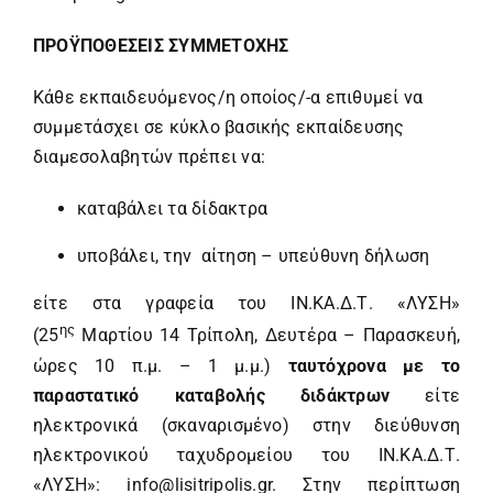
ΠΡΟΫΠΟΘΕΣΕΙΣ ΣΥΜΜΕΤΟΧΗΣ
Κάθε εκπαιδευόμενος/η οποίος/-α επιθυμεί να
συμμετάσχει σε κύκλο βασικής εκπαίδευσης
διαμεσολαβητών πρέπει να:
καταβάλει τα δίδακτρα
υποβάλει, την αίτηση – υπεύθυνη δήλωση
είτε στα γραφεία του ΙΝ.ΚΑ.Δ.Τ. «ΛΥΣΗ»
ης
(25
Μαρτίου 14 Τρίπολη, Δευτέρα – Παρασκευή,
ώρες 10 π.μ. – 1 μ.μ.)
ταυτόχρονα με το
παραστατικό καταβολής διδάκτρων
είτε
ηλεκτρονικά (σκαναρισμένο) στην διεύθυνση
ηλεκτρονικού ταχυδρομείου του ΙΝ.ΚΑ.Δ.Τ.
«ΛΥΣΗ»:
info@lisitripolis.gr
. Στην περίπτωση