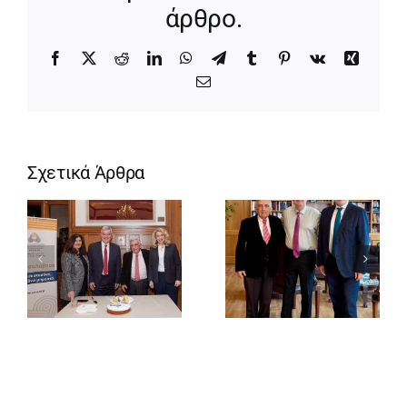
άρθρο.
Facebook
X
Reddit
LinkedIn
WhatsApp
Telegram
Tumblr
Pinterest
Vk
Xing
Email
Σχετικά Άρθρα