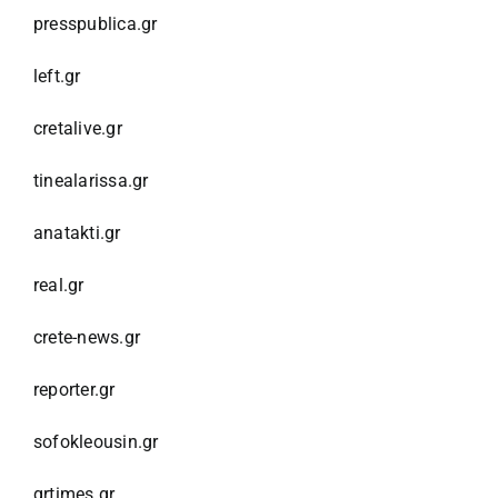
presspublica.gr
left.gr
cretalive.gr
tinealarissa.gr
anatakti.gr
real.gr
crete-news.gr
reporter.gr
sofokleousin.gr
grtimes.gr