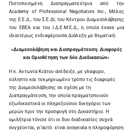
Πιστοποιημένη Διαπραγματεύτρια από την
Academy of Professional Negotiators Inc., Μέλος
της Ε.Ε.Δ., του Σ.Ε.ΔΙ, του Κέντρου Διαμεσολάβησης
του ΕΒΕΑ και του Ι.Δ.Ε.Μ.Ε.Δ., η οποία έκανε μια
ιδιαιτέρως ενδιαφέρουσα Διάλεξη με θεματική:
«Διαμεσολάβηση και Διαπραγμάτευση: Διαφορές
και Οριοθέτηση των δύο Διαδικασιών
»
H κ. Αντωνία Κιάτου ανέδειξε, με γλαφυρο,
εύληπτο και τεκμηριωμένο τρόπο τις διαφορές
της Διαμεσολάβησης σε σχέση με τη
Διαπραγμάτευση, την οποία πραγματοποιούν
εξωδικαστικά οι πληρεξούσιοι δικηγόροι των
μερών πριν την προσφυγή στο Δικαστήριο. Η
ομιλήτρια τόνισε ότι οι δυο διαδικασίες συχνά
συγχέονται, γι’αυτό είναι αναγκαία η πληροφόρηση