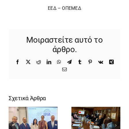
ΕΕΔ – ΟΠΕΜΕΔ
Μοιραστείτε αυτό το
άρθρο.
Facebook
X
Reddit
LinkedIn
WhatsApp
Telegram
Tumblr
Pinterest
Vk
Xing
Email
Σχετικά Άρθρα