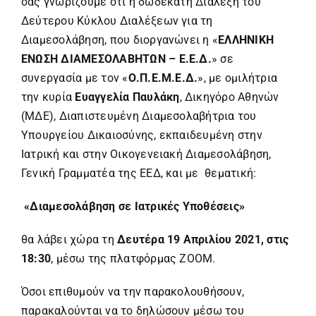
σας γνωρίζουμε ότι η δωδέκατη Διάλεξη του
Δεύτερου Κύκλου Διαλέξεων για τη
Διαμεσολάβηση, που διοργανώνει η «
ΕΛΛΗΝΙΚΗ
ΕΝΩΣΗ ΔΙΑΜΕΣΟΛΑΒΗΤΩΝ – Ε.Ε.Δ.
» σε
συνεργασία με τον «
Ο.Π.Ε.Μ.Ε.Δ.
», με ομιλήτρια
την κυρία
Ευαγγελία Παυλάκη
, Δικηγόρο Αθηνών
(ΜΔΕ), Διαπιστευμένη Διαμεσολαβήτρια του
Υπουργείου Δικαιοσύνης, εκπαιδευμένη στην
Ιατρική και στην Οικογενειακή Διαμεσολάβηση,
Γενική Γραμματέα της ΕΕΔ, και με θεματική:
«Διαμεσολάβηση σε Ιατρικές Υποθέσεις»
θα λάβει χώρα τη
Δευτέρα 19 Απριλίου 2021, στις
18:30
, μέσω της πλατφόρμας ZOOM.
Όσοι επιθυμούν να την παρακολουθήσουν,
παρακαλούνται να το δηλώσουν μέσω του