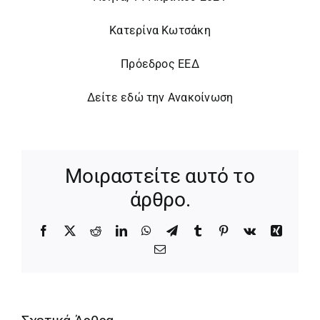
Κατερίνα Κωτσάκη
Πρόεδρος ΕΕΔ
Δείτε εδώ την Ανακοίνωση
Μοιραστείτε αυτό το
άρθρο.
Facebook
X
Reddit
LinkedIn
WhatsApp
Telegram
Tumblr
Pinterest
Vk
Xing
Email