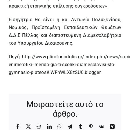
πρακτική ειρηνικής επίλυσης συγκρούσεων».
Εισηγήτρια θα είναι η κα. Αντωνία Πολυξενίδου,
Νομικός, Προϊσταμένη Εκπαιδευτικών Θεμάτων
Δ.Δ.Ε Πέλλας και διαπιστευμένη Διαμεσολαβήτρια
του Υπουργείου Δικαιοσύνης.
Πηγή:
http://www.pliroforiodotis.gr/index.php/news/soc
enimerotiki-imerida-gia-ti-sxoliki-diamesolavisi-sto-
gymnasio-plateos#.WFhWLX8zSU0.blogger
Μοιραστείτε αυτό το
άρθρο.
Facebook
X
Reddit
LinkedIn
WhatsApp
Telegram
Tumblr
Pinterest
Vk
Xing