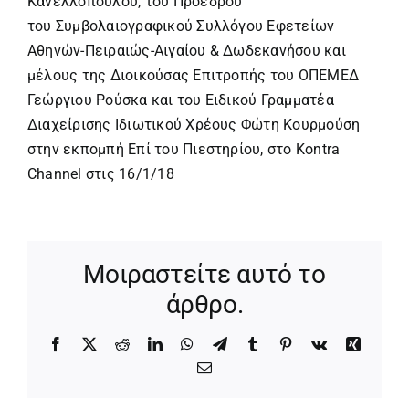
Κανελλόπουλου, του Προέδρου
του Συμβολαιογραφικού Συλλόγου Εφετείων
Αθηνών-Πειραιώς-Αιγαίου & Δωδεκανήσου και
μέλους της Διοικούσας Επιτροπής του ΟΠΕΜΕΔ
Γεώργιου Ρούσκα και του Ειδικού Γραμματέα
Διαχείρισης Ιδιωτικού Χρέους Φώτη Κουρμούση
στην εκπομπή Επί του Πιεστηρίου, στο Kontra
Channel στις 16/1/18
Μοιραστείτε αυτό το
άρθρο.
Facebook
X
Reddit
LinkedIn
WhatsApp
Telegram
Tumblr
Pinterest
Vk
Xing
Email