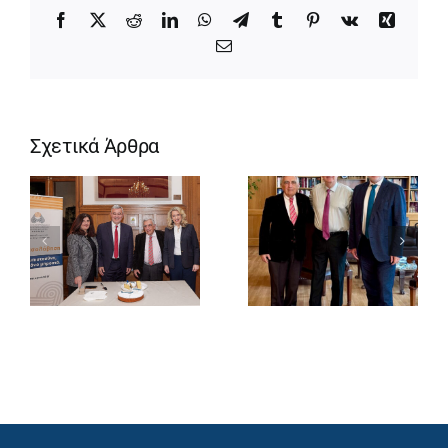
Facebook
X
Reddit
LinkedIn
WhatsApp
Telegram
Tumblr
Pinterest
Vk
Xing
Email
Σχετικά Άρθρα