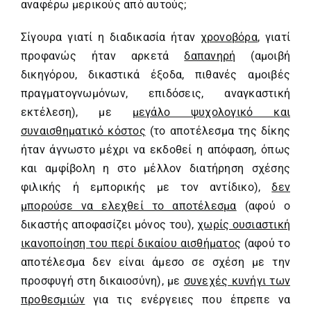
αναφέρω μερικούς από αυτούς;
Σίγουρα γιατί η διαδικασία ήταν
χρονοβόρα
, γιατί
προφανώς ήταν αρκετά
δαπανηρή
(αμοιβή
δικηγόρου, δικαστικά έξοδα, πιθανές αμοιβές
πραγματογνωμόνων, επιδόσεις, αναγκαστική
εκτέλεση), με
μεγάλο ψυχολογικό και
συναισθηματικό κόστος
(το αποτέλεσμα της δίκης
ήταν άγνωστο μέχρι να εκδοθεί η απόφαση, όπως
και αμφίβολη η στο μέλλον διατήρηση σχέσης
φιλικής ή εμπορικής με τον αντίδικο),
δεν
μπορούσε να ελεχθεί το αποτέλεσμα
(αφού ο
δικαστής αποφασίζει μόνος του),
χωρίς ουσιαστική
ικανοποίηση του περί δικαίου αισθήματος
(αφού το
αποτέλεσμα δεν είναι άμεσο σε σχέση με την
προσφυγή στη δικαιοσύνη), με
συνεχές κυνήγι των
προθεσμιών
για τις ενέργειες που έπρεπε να