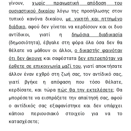
γίνουν,
χωρίς πραγματική απόδοση του
ουσιαστικού δικαίου
λόγω της προσήλωσης στον
τυπικό κανόνα δικαίου,
με νικητή και ηττημένο
διάδικο
, αφού δεν γίνεται να κερδίσουν και οι δυο
αντίδικοι, γιατί η
δημόσια διαδικασία
(δημοσιότητα), έβγαλε στη φόρα όλα όσα δεν θα
θέλατε να μάθουν οι άλλοι,
ο δικαστής φαινόταν
ότι δεν άκουγε
και σαφέστατα
δεν επιτρεπόταν να
έρθετε σε επικοινωνία μαζί του
, γιατί αποκτήσατε
άλλον έναν εχθρό στη ζωή σας, τον αντίδικό σας,
γιατί βγήκε η απόφαση που τόσο θέλατε,
κερδίσατε, και τώρα
πώς θα την εκτελέσετε
; Θα
μπορέσετε να εισπράξετε την απαίτησή σας, αφού
ο αντίδικός σας εξαφανίστηκε και δεν υπάρχει
κάποιο περιουσιακό στοιχείο για να το
κατασχέσετε;