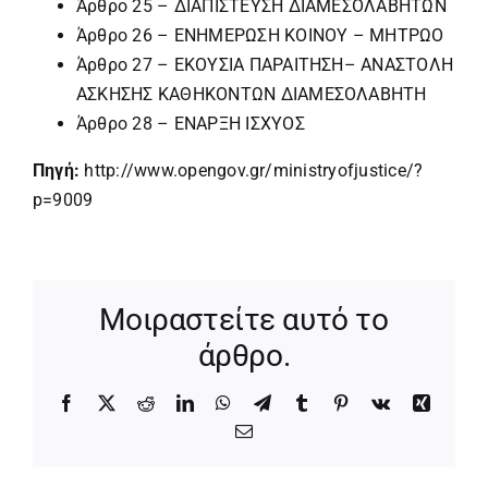
Άρθρο 25 – ΔΙΑΠΙΣΤΕΥΣΗ ΔΙΑΜΕΣΟΛΑΒΗΤΩΝ
Άρθρο 26 – ΕΝΗΜΕΡΩΣΗ ΚΟΙΝΟΥ – ΜΗΤΡΩΟ
Άρθρο 27 – ΕΚΟΥΣΙΑ ΠΑΡΑΙΤΗΣΗ– ΑΝΑΣΤΟΛΗ
ΑΣΚΗΣΗΣ ΚΑΘΗΚΟΝΤΩΝ ΔΙΑΜΕΣΟΛΑΒΗΤΗ
Άρθρο 28 – ΕΝΑΡΞΗ ΙΣΧΥΟΣ
Πηγή:
http://www.opengov.gr/ministryofjustice/?
p=9009
Μοιραστείτε αυτό το
άρθρο.
Facebook
X
Reddit
LinkedIn
WhatsApp
Telegram
Tumblr
Pinterest
Vk
Xing
Email