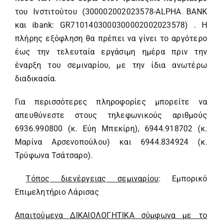
του Ινστιτούτου (300002002023578-ALPHA BANK
και ibank: GR7101403000300002002023578) . Η
πλήρης εξόφληση θα πρέπει να γίνει το αργότερο
έως την τελευταία εργάσιμη ημέρα πριν την
έναρξη του σεμιναρίου, με την ίδια ανωτέρω
διαδικασία.
Για περισσότερες πληροφορίες μπορείτε να
απευθύνεστε στους τηλεφωνικούς αριθμούς
6936.990800 (κ. Εύη Μπεκίρη), 6944.918702 (κ.
Μαρίνα Αρσενοπούλου) και 6944.834924 (κ.
Τρύφωνα Τσάτσαρο).
Τόπος διενέργειας σεμιναρίου
: Εμπορικό
Επιμελητήριο Λάρισας
Απαιτούμενα ΔΙΚΑΙΟΛΟΓΗΤΙΚΑ σύμφωνα με το