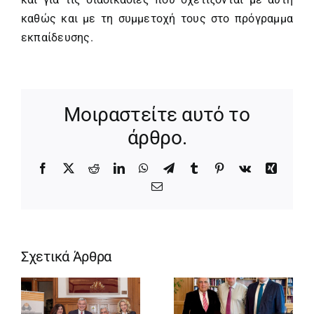
καθώς και με τη συμμετοχή τους στο πρόγραμμα
εκπαίδευσης.
Μοιραστείτε αυτό το
άρθρο.
Facebook
X
Reddit
LinkedIn
WhatsApp
Telegram
Tumblr
Pinterest
Vk
Xing
Email
Σχετικά Άρθρα