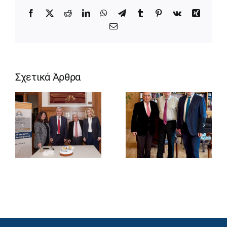
Facebook
X
Reddit
LinkedIn
WhatsApp
Telegram
Tumblr
Pinterest
Vk
Xing
Email
Σχετικά Άρθρα