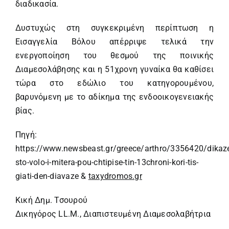
διαδικασία.
Δυστυχώς στη συγκεκριμένη περίπτωση η
Εισαγγελία Βόλου απέρριψε τελικά την
ενεργοποίηση του θεσμού της ποινικής
Διαμεσολάβησης και η 51χρονη γυναίκα θα καθίσει
τώρα στο εδώλιο του κατηγορουμένου,
βαρυνόμενη με το αδίκημα της ενδοοικογενειακής
βίας.
Πηγή:
https://www.newsbeast.gr/greece/arthro/3356420/dikaze
sto-volo-i-mitera-pou-chtipise-tin-13chroni-kori-tis-
giati-den-diavaze
&
taxydromos.gr
Κική Δημ. Τσουρού
Δικηγόρος LL.M., Διαπιστευμένη Διαμεσολαβήτρια