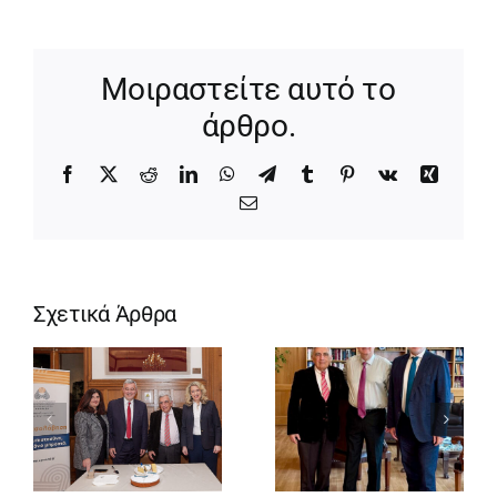
Μοιραστείτε αυτό το
άρθρο.
Facebook
X
Reddit
LinkedIn
WhatsApp
Telegram
Tumblr
Pinterest
Vk
Xing
Email
Σχετικά Άρθρα